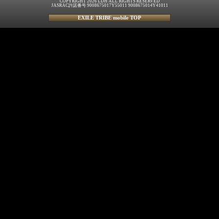
COPYRIGHT 2026 LDH ALL RIGHTS RESERVED
JASRAC許諾番号 9008675017Y55011 9008675014Y41011
EXILE TRIBE mobile TOP