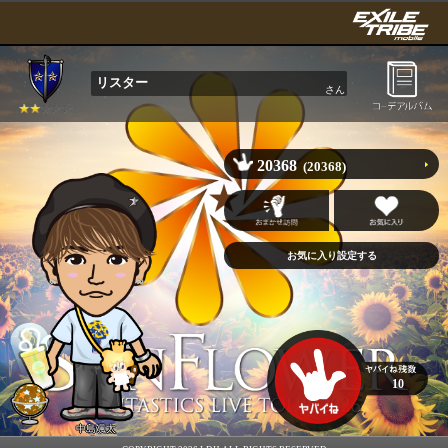
リスター
さん
20368
(20368)
10
中島颯太