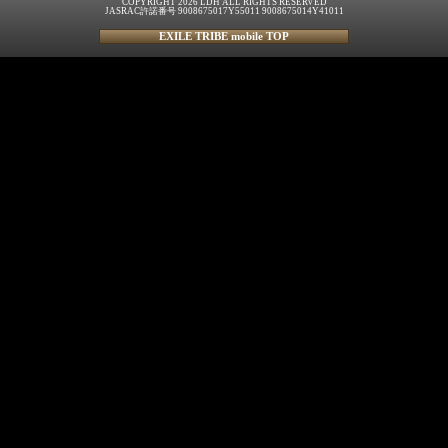
COPYRIGHT 2026 LDH ALL RIGHTS RESERVED
JASRAC許諾番号 9008675017Y55011 9008675014Y41011
EXILE TRIBE mobile TOP