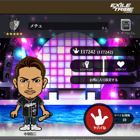
メチュ
さん
117242
(117242)
10
今市隆二