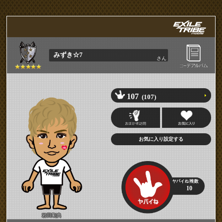
みずき☆7
さん
107
(107)
10
岩田剛典