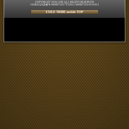
COPYRIGHT 2026 LDH ALL RIGHTS RESERVED
JASRAC許諾番号 9008675017Y55011 9008675014Y41011
EXILE TRIBE mobile TOP