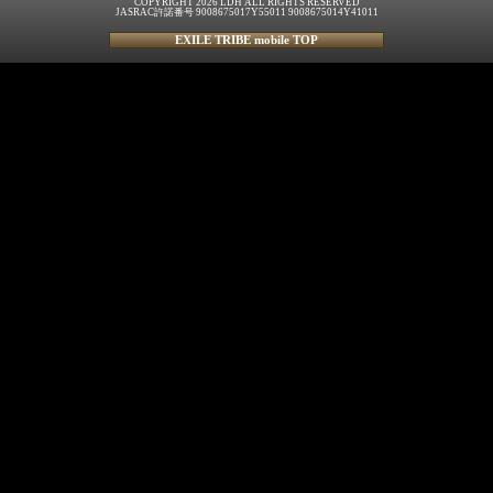
COPYRIGHT 2026 LDH ALL RIGHTS RESERVED
JASRAC許諾番号 9008675017Y55011 9008675014Y41011
EXILE TRIBE mobile TOP