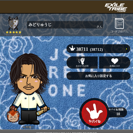
みどりゅうじ
さん
38711
(38712)
10
今市隆二