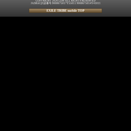
COPYRIGHT 2026 LDH ALL RIGHTS RESERVED
JASRAC許諾番号 9008675017Y55011 9008675014Y41011
EXILE TRIBE mobile TOP