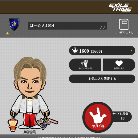
はーたん1014
さん
1600
(1600)
10
川村壱馬