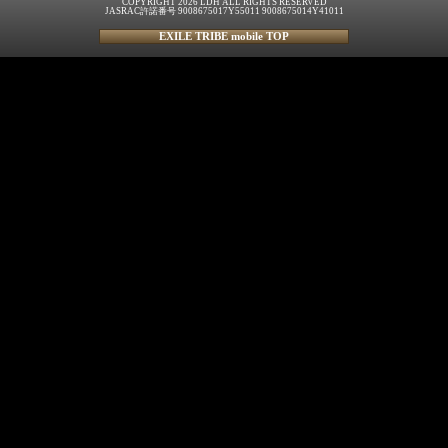
COPYRIGHT 2026 LDH ALL RIGHTS RESERVED
JASRAC許諾番号 9008675017Y55011 9008675014Y41011
EXILE TRIBE mobile TOP