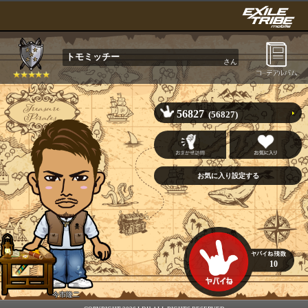
トモミッチー
さん
56827
(56827)
10
今市隆二