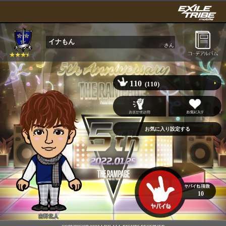
イナもん
さん
110
(110)
10
吉野北人