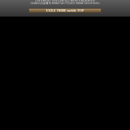
COPYRIGHT 2026 LDH ALL RIGHTS RESERVED
JASRAC許諾番号 9008675017Y55011 9008675014Y41011
EXILE TRIBE mobile TOP