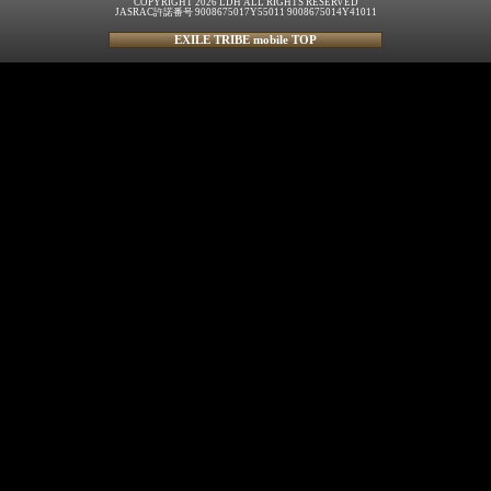
COPYRIGHT 2026 LDH ALL RIGHTS RESERVED
JASRAC許諾番号 9008675017Y55011 9008675014Y41011
EXILE TRIBE mobile TOP