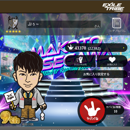
ぶぅ～
さん
43378
(22382)
10
長谷川慎