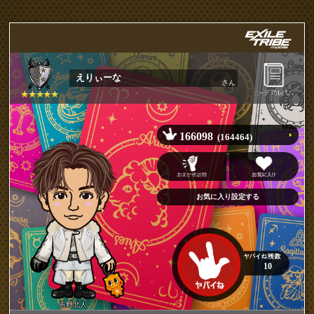
えりぃーな
さん
166098
(164464)
10
吉野北人