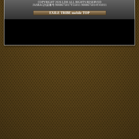
COPYRIGHT 2026 LDH ALL RIGHTS RESERVED
JASRAC許諾番号 9008675017Y55011 9008675014Y41011
EXILE TRIBE mobile TOP