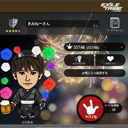
きみねーさん
さん
55746
(55746)
10
岩田剛典