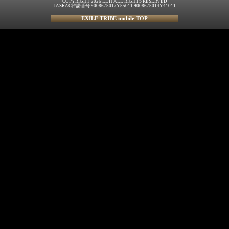
COPYRIGHT 2026 LDH ALL RIGHTS RESERVED
JASRAC許諾番号 9008675017Y55011 9008675014Y41011
EXILE TRIBE mobile TOP