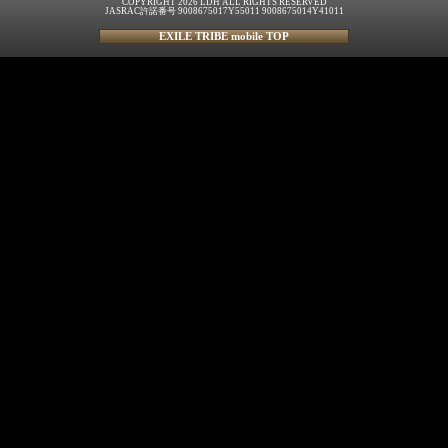
COPYRIGHT 2026 LDH ALL RIGHTS RESERVED
JASRAC許諾番号 9008675017Y55011 9008675014Y41011
EXILE TRIBE mobile TOP