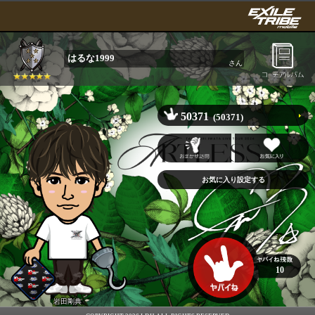
はるな1999
さん
50371
(50371)
10
岩田剛典