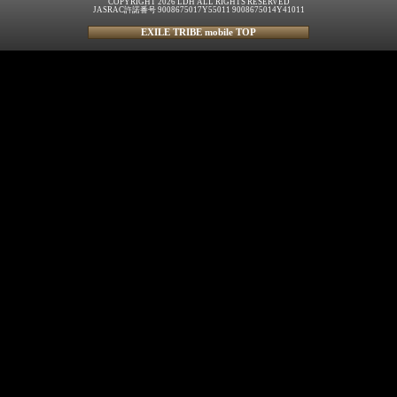
COPYRIGHT 2026 LDH ALL RIGHTS RESERVED
JASRAC許諾番号 9008675017Y55011 9008675014Y41011
EXILE TRIBE mobile TOP