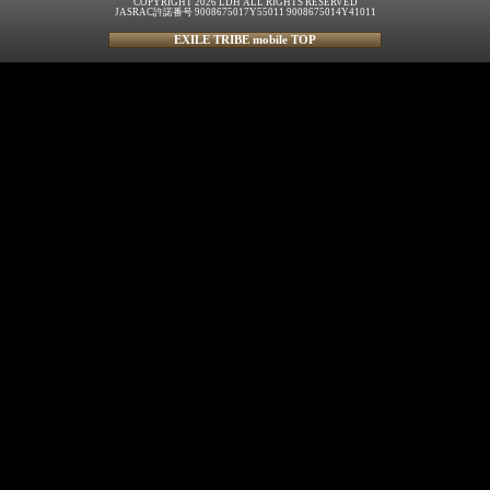
COPYRIGHT 2026 LDH ALL RIGHTS RESERVED
JASRAC許諾番号 9008675017Y55011 9008675014Y41011
EXILE TRIBE mobile TOP