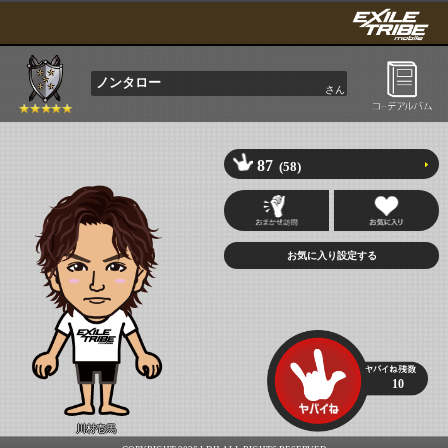
ノンタロー
さん
87
(58)
10
川村壱馬