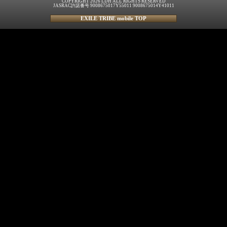
COPYRIGHT 2026 LDH ALL RIGHTS RESERVED
JASRAC許諾番号 9008675017Y55011 9008675014Y41011
EXILE TRIBE mobile TOP