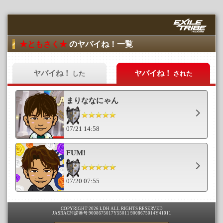
★ともさく★
のヤバイね！一覧
ヤバイね！
ヤバイね！
した
された
まりななにゃん
07/21 14:58
FUM!
07/20 07:55
COPYRIGHT 2026 LDH ALL RIGHTS RESERVED
JASRAC許諾番号 9008675017Y55011 9008675014Y41011