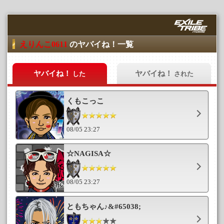
えりんこ0611
のヤバイね！一覧
ヤバイね！
ヤバイね！
した
された
くもこっこ
08/05 23:27
☆NAGISA☆
08/05 23:27
ともちゃん♪&#65038;