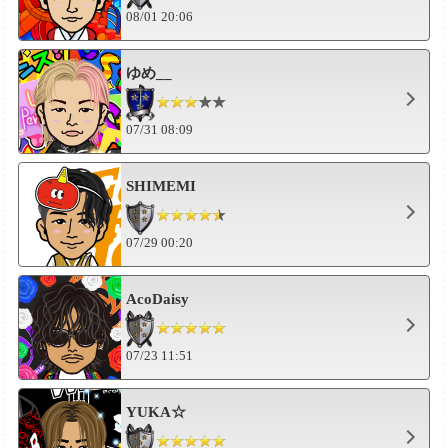
08/01 20:06
ゆめ__
07/31 08:09
SHIMEMI
07/29 00:20
AcoDaisy
07/23 11:51
YUKA☆