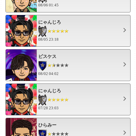
08/06 01:45
にゃんじろ
08/05 23:18
ピスケス
08/02 04:02
にゃんじろ
07/28 23:03
ひらみー