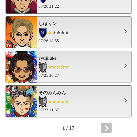
07/26 21:22
しほりン
07/26 18:55
ryujiluke
07/25 20:27
そのみんみん
07/23 11:37
1 / 17