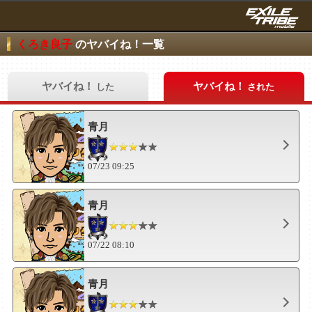
くろき良子
のヤバイね！一覧
ヤバイね！
ヤバイね！
した
された
青月
07/23 09:25
青月
07/22 08:10
青月