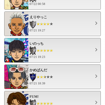
07/22 00:58
えりやっこ
07/21 19:27
いのっち
07/21 19:23
かめぱんだ
07/21 18:39
FUM!