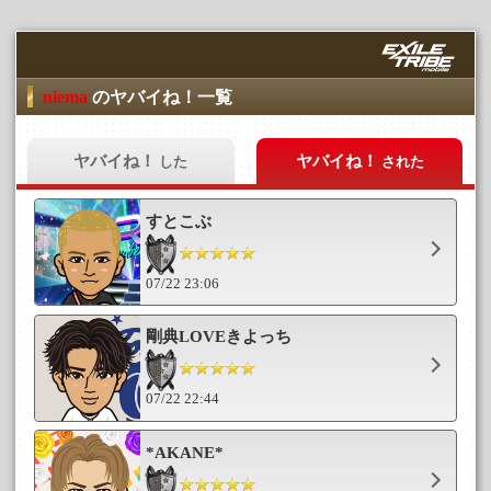
niema
のヤバイね！一覧
ヤバイね！
ヤバイね！
した
された
すとこぶ
07/22 23:06
剛典LOVEきよっち
07/22 22:44
*AKANE*