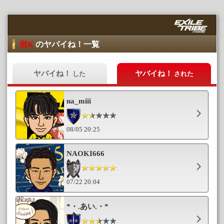
岩K
のヤバイね！一覧
ヤバイね！
ヤバイね！
した
された
na_miii
08/05 20:25
NAOKI666
07/22 20:04
*・.あい.・*