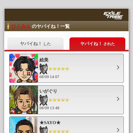
ひくみん
のヤバイね！一覧
ヤバイね！
ヤバイね！
した
された
絵美
08/09 14:07
いがぐり
08/09 13:48
★SAYO★