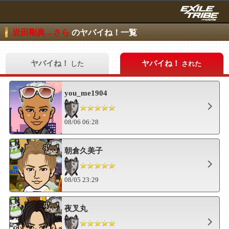
岩田剛典→さら
のヤバイね！一覧
ヤバイね！
ヤバイね！
した
された
you_me1904
08/06 06:28
朝倉久美子
08/05 23:29
夜叉丸