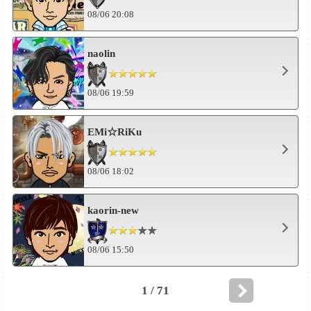
08/06 20:08
naolin
08/06 19:59
EMi☆RiKu
08/06 18:02
kaorin-new
08/06 15:50
1 / 71