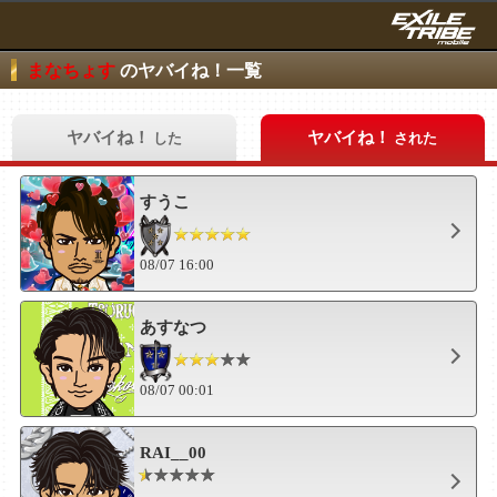
まなちょす
のヤバイね！一覧
ヤバイね！
ヤバイね！
した
された
すうこ
08/07 16:00
あすなつ
08/07 00:01
RAI__00