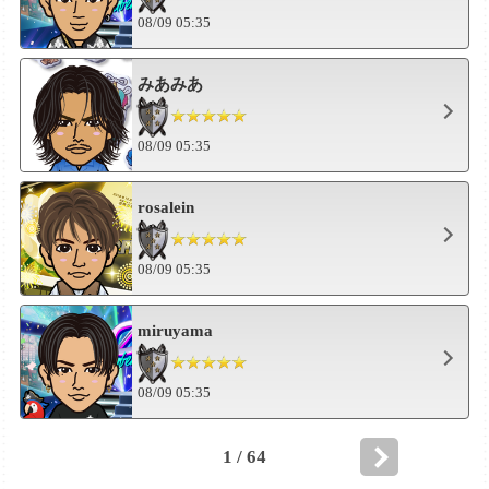
08/09 05:35
みあみあ
08/09 05:35
rosalein
08/09 05:35
miruyama
08/09 05:35
1 / 64