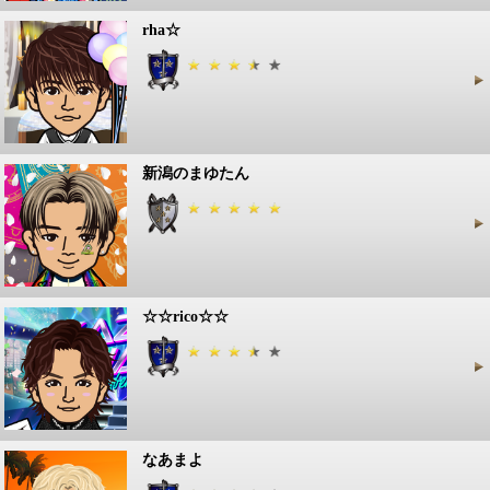
rha☆
新潟のまゆたん
☆☆rico☆☆
なあまよ