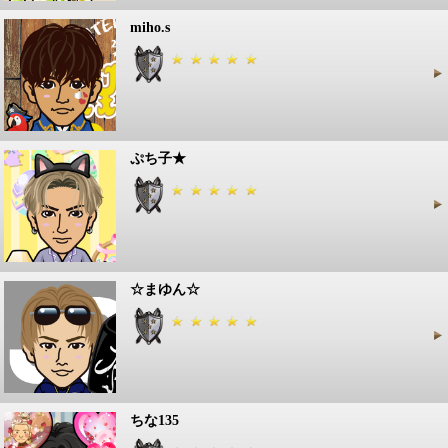
miho.s
ぷち子★
☆まゆん☆
ちな135