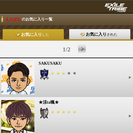
えりぱも
のお気に入り一覧
お気に入り
された
お気に入り
した
1/2
SAKUSAKU
★涼ta颯★