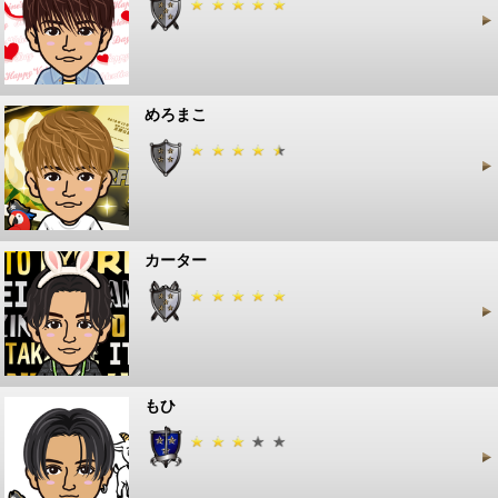
めろまこ
カーター
もひ