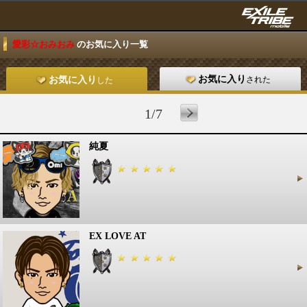
愛彩☆おみおみ
のお気に入り一覧
お気に入り
された
お気に入り
した
1/7
純夏
EX LOVE AT