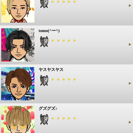
tomo(^ー^)
ヤスヤスヤス
グズグズ♪