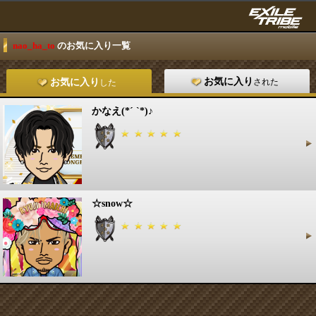
nao_ha_to
のお気に入り一覧
お気に入り
された
お気に入り
した
かなえ(*´ `*)♪
☆snow☆