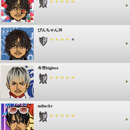
ぴんちゃん38
今市biglove
miho☆r