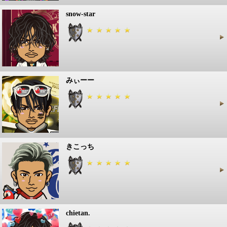
snow-star
みぃーー
きこっち
chietan.