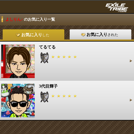
よしりん♪
のお気に入り一覧
お気に入り
された
お気に入り
した
てるてる
3代目輝子