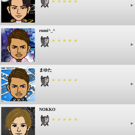
rumi^_^
まゆた
NOKKO