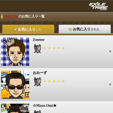
のなとも
のお気に入り一覧
お気に入り
された
お気に入り
した
Zoeeeee
おみーず
☆Mayu.Omi★