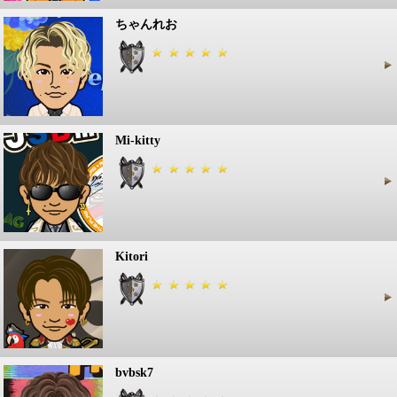
ちゃんれお
Mi-kitty
Kitori
bvbsk7