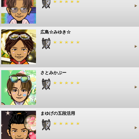
広島☆みゆき☆
さとみかぶー
まゆげの五段活用