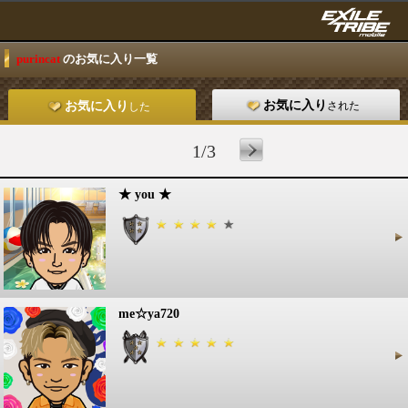
purincat
のお気に入り一覧
お気に入り
された
お気に入り
した
1/3
★ you ★
me☆ya720