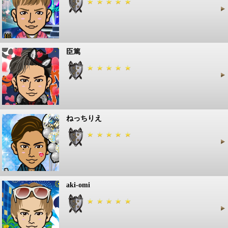
臣篤
ねっちりえ
aki‐omi