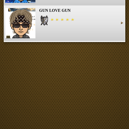
GUN LOVE GUN
彩那
KOKODream
luvfool