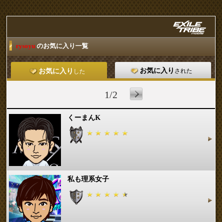
rysoyu
のお気に入り一覧
お気に入り
された
お気に入り
した
1/2
くーまんK
私も理系女子