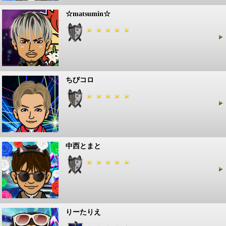
☆matsumin☆
ちびコロ
中西とまと
りーたりえ