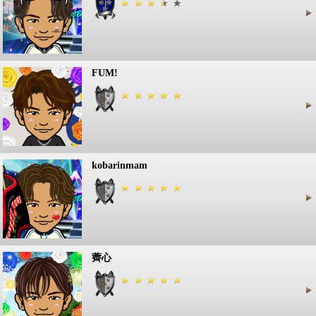
FUM!
kobarinmam
薺心