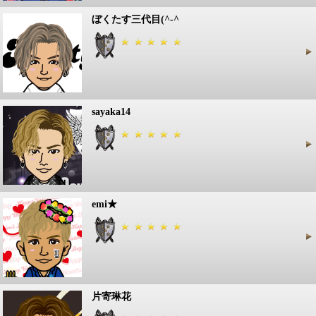
ぼくたす三代目(^-^ゞ
sayaka14
emi★
片寄琳花