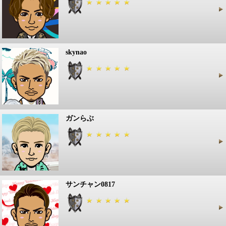
skynao
ガンらぶ
サンチャン0817