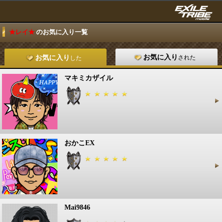
★レイ★
のお気に入り一覧
お気に入り
された
お気に入り
した
マキミカザイル
おかこEX
Mai9846