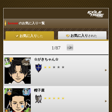
kotomi
のお気に入り一覧
お気に入り
された
お気に入り
した
1/87
☆がきちゃん☆
帽子屋