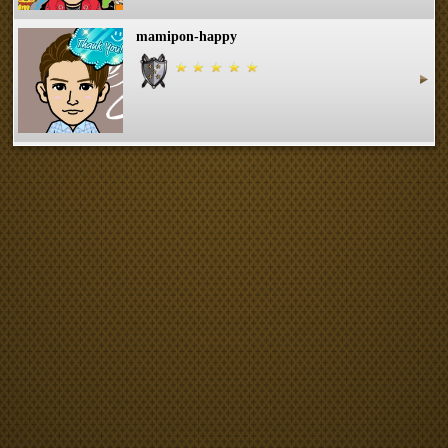
mamipon-happy
☆GUNちゃん☆.GUN
yukikiyo
野上 亜紀