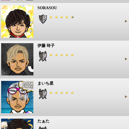
SORASOU
伊藤 玲子
まいち星
たぁた