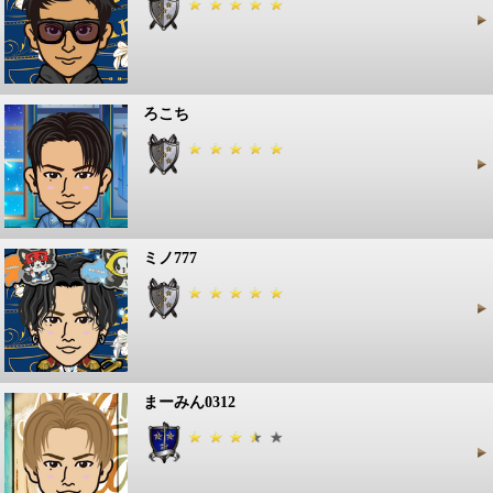
ろこち
ミノ777
まーみん0312