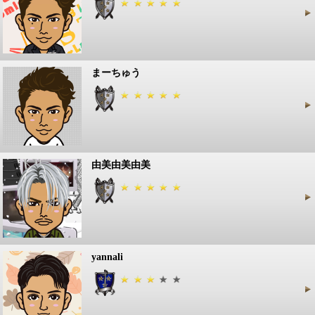
まーちゅう
由美由美由美
yannali