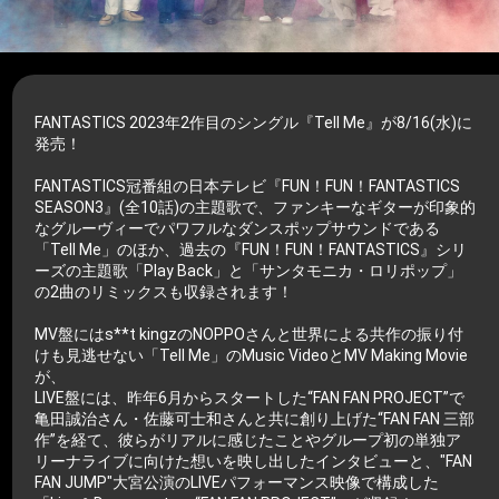
FANTASTICS 2023年2作目のシングル『Tell Me』が8/16(水)に
発売！
FANTASTICS冠番組の日本テレビ『FUN！FUN！FANTASTICS
SEASON3』(全10話)の主題歌で、ファンキーなギターが印象的
なグルーヴィーでパワフルなダンスポップサウンドである
「Tell Me」のほか、過去の『FUN！FUN！FANTASTICS』シリ
ーズの主題歌「Play Back」と「サンタモニカ・ロリポップ」
の2曲のリミックスも収録されます！
MV盤にはs**t kingzのNOPPOさんと世界による共作の振り付
けも見逃せない「Tell Me」のMusic VideoとMV Making Movie
が、
LIVE盤には、昨年6月からスタートした“FAN FAN PROJECT”で
亀田誠治さん・佐藤可士和さんと共に創り上げた“FAN FAN 三部
作”を経て、彼らがリアルに感じたことやグループ初の単独ア
リーナライブに向けた想いを映し出したインタビューと、"FAN
FAN JUMP"大宮公演のLIVEパフォーマンス映像で構成した