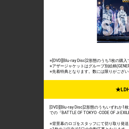
※[DVD][Blu-ray Disc]2形態のうち
※アザージャケットはグループ別絵柄(GENERATIO
※先着特典となります。数には限りがござ
★L
[DVD][Blu-ray Disc]2形態の
での『BATTLE OF TOKYO -CODE O
※背景幕のロゴをスタッフにて切り取り発