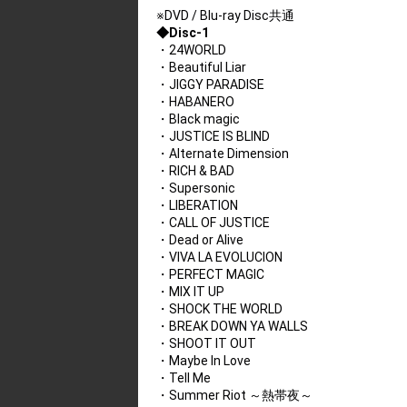
※DVD / Blu-ray Disc共通
◆Disc-1
・24WORLD
・Beautiful Liar
・JIGGY PARADISE
・HABANERO
・Black magic
・JUSTICE IS BLIND
・Alternate Dimension
・RICH & BAD
・Supersonic
・LIBERATION
・CALL OF JUSTICE
・Dead or Alive
・VIVA LA EVOLUCION
・PERFECT MAGIC
・MIX IT UP
・SHOCK THE WORLD
・BREAK DOWN YA WALLS
・SHOOT IT OUT
・Maybe In Love
・Tell Me
・Summer Riot ～熱帯夜～