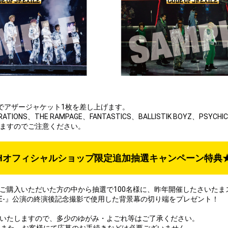
1枚の購入でアザージャケット1枚を差し上げます。
NS、THE RAMPAGE、FANTASTICS、BALLISTIK BOYZ、PSYC
いますのでご注意ください。
DHオフィシャルショップ限定追加抽選キャンペーン特典
うちいずれか1枚ご購入いただいた方の中から抽選で100名様に、昨年開催したさ
F Jr.EXILE-』公演の終演後記念撮影で使用した背景幕の切り端をプレゼント！
送いたしますので、多少のゆがみ・よごれ等はご了承ください。