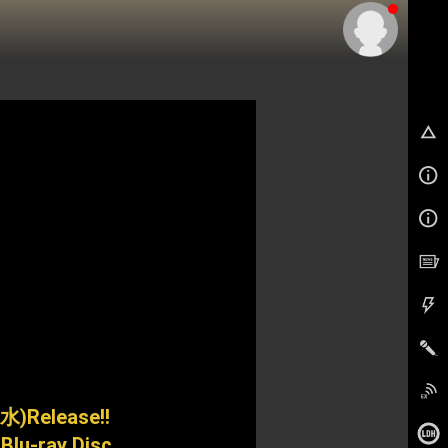
EX
(水)Release!!
 Blu-ray Disc