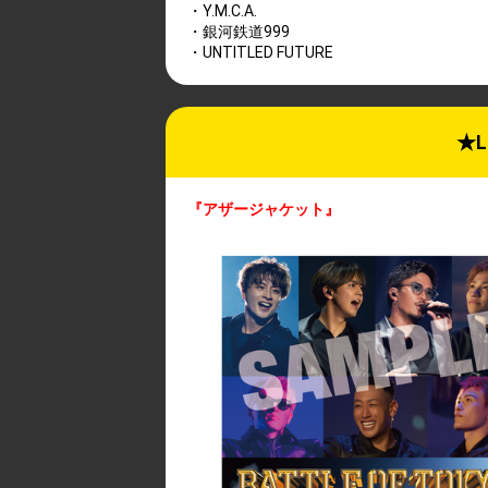
・Y.M.C.A.
・銀河鉄道999
・UNTITLED FUTURE
★
『アザージャケット』