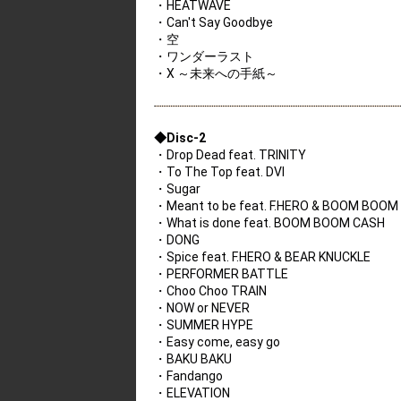
・HEATWAVE
・Can't Say Goodbye
・空
・ワンダーラスト
・X ～未来への手紙～
◆Disc-2
・Drop Dead feat. TRINITY
・To The Top feat. DVI
・Sugar
・Meant to be feat. F.HERO & BOOM BOOM
・What is done feat. BOOM BOOM CASH
・DONG
・Spice feat. F.HERO & BEAR KNUCKLE
・PERFORMER BATTLE
・Choo Choo TRAIN
・NOW or NEVER
・SUMMER HYPE
・Easy come, easy go
・BAKU BAKU
・Fandango
・ELEVATION