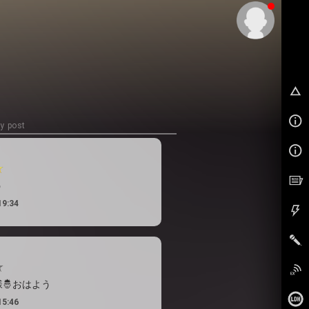
EX
y post
う
19:34
🤴おはよう
15:46