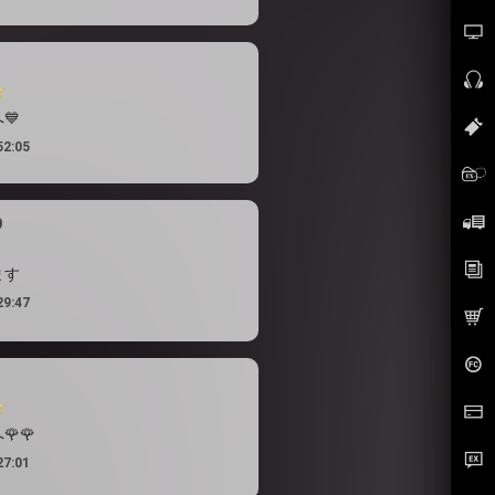
💙
52:05
9
ます
29:47
🌹
27:01