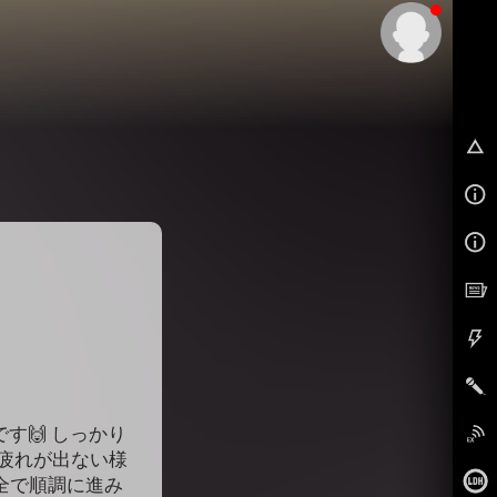
EX
す🙌 しっかり
の疲れが出ない様
全で順調に進み