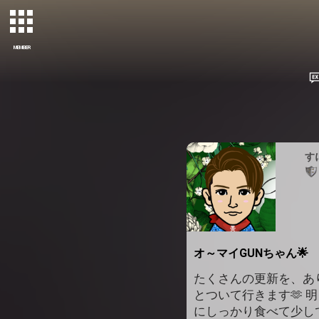
MEMBER
す
オ～マイGUNちゃん🌟
たくさんの更新を、あり
とついて行きます🫶 
にしっかり食べて少し