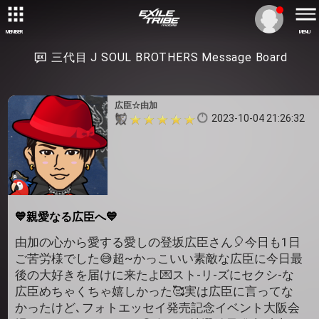
MEMBER
MENU
三代目 J SOUL BROTHERS Message Board
広臣☆由加
2023-10-04 21:26:32
💙親愛なる広臣へ💙
由加の心から愛する愛しの登坂広臣さん🎈今日も1日
ご苦労様でした😅超~かっこいい素敵な広臣に今日最
後の大好きを届けに来たよ💌スト-リ-ズにセクシ-な
広臣めちゃくちゃ嬉しかった🥰実は広臣に言ってな
かったけど､フォトエッセイ発売記念イベント大阪会