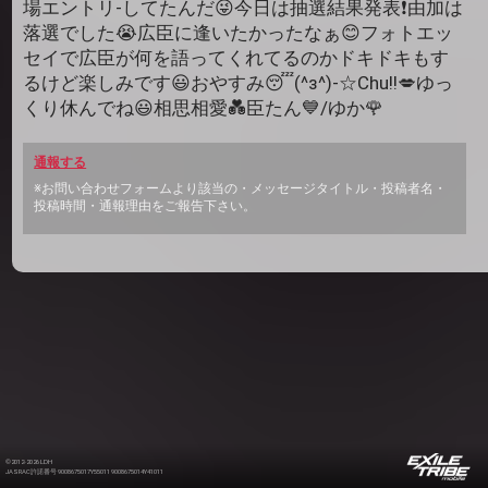
場エントリ-してたんだ😜今日は抽選結果発表❗由加は
落選でした😭広臣に逢いたかったなぁ😊フォトエッ
セイで広臣が何を語ってくれてるのかドキドキもす
るけど楽しみです😃おやすみ😴(^з^)-☆Chu!!💋ゆっ
くり休んでね😃相思相愛💑臣たん💙/ゆか🌹
通報する
※お問い合わせフォームより該当の・メッセージタイトル・投稿者名・
投稿時間・通報理由をご報告下さい。
©2012-2026 LDH
JASRAC許諾番号 9008675017Y55011 9008675014Y41011