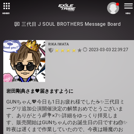
MEMBER
MENU
三代目 J SOUL BROTHERS Message Board
RIKA IWATA
2023-03-03 22:39:27
岩田剛典さま💖届きますように
GUNちゃん💖今日も1日お疲れ様でした☕✨三代目ミ
ーグリ追加公演開催決定の解禁おめでとうございま
す、ありがとう🌈💐×7✨詳細をゆっくり拝見しま
す、販売開始はGUNちゃんのお誕生日の日ですね🎂✨
昨夜は遅くまで作業していたので、今夜は睡魔のお