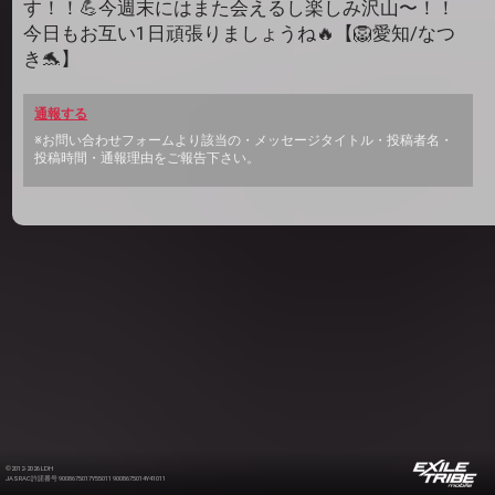
す！！💪今週末にはまた会えるし楽しみ沢山〜！！
今日もお互い1日頑張りましょうね🔥【🦁愛知/なつ
き🐬】
通報する
※お問い合わせフォームより該当の・メッセージタイトル・投稿者名・
投稿時間・通報理由をご報告下さい。
©2012-2026 LDH
JASRAC許諾番号 9008675017Y55011 9008675014Y41011