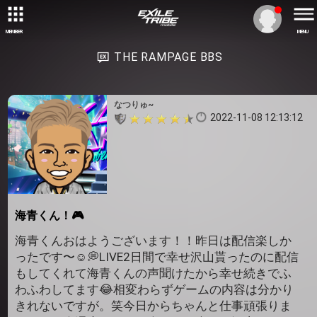
MEMBER
MENU
THE RAMPAGE BBS
なつりゅ~
2022-11-08 12:13:12
海青くん！🎮
海青くんおはようございます！！昨日は配信楽しか
ったです〜☺️💭LIVE2日間で幸せ沢山貰ったのに配信
もしてくれて海青くんの声聞けたから幸せ続きでふ
わふわしてます😂相変わらずゲームの内容は分かり
きれないですが。笑今日からちゃんと仕事頑張りま